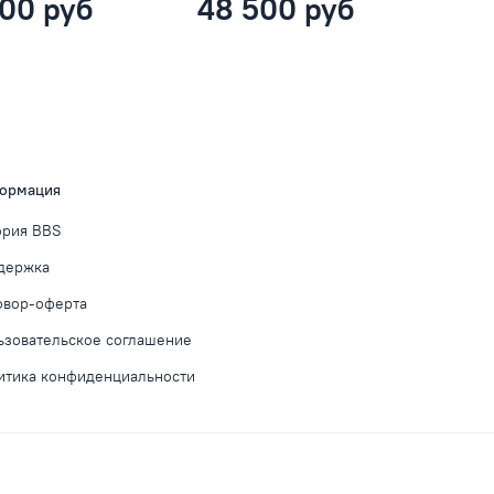
00 руб
48 500 руб
ормация
ория BBS
держка
овор-оферта
ьзовательское соглашение
итика конфиденциальности