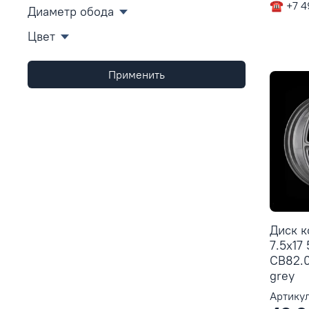
☎ +7 4
Диаметр обода
Цвет
Применить
Диск 
7.5x17 
CB82.0
grey
Артикул