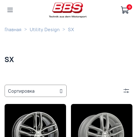
0
Главная
Utility Design
SX
SX