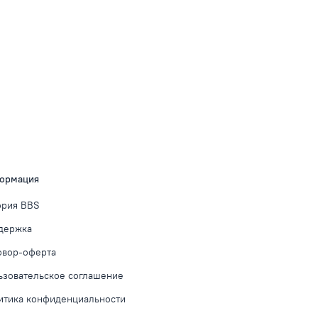
ормация
ория BBS
держка
овор-оферта
ьзовательское соглашение
итика конфиденциальности