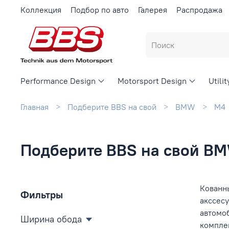
Коллекция
Подбор по авто
Галерея
Распродажа
Performance Design
Motorsport Design
Utili
Главная
Подберите BBS на свой
BMW
M4
Подберите BBS на свой B
Кованн
Фильтры
акссесу
автомо
Ширина обода
компле