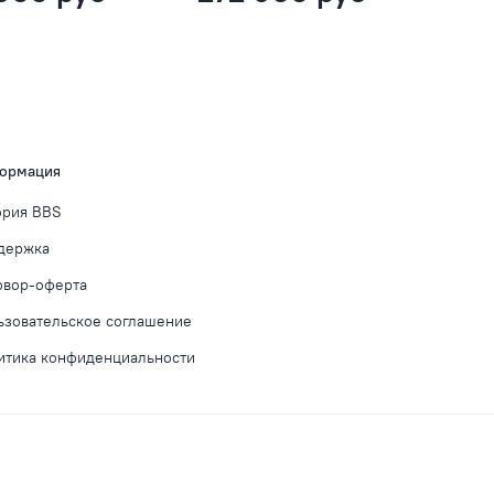
ормация
ория BBS
держка
овор-оферта
ьзовательское соглашение
итика конфиденциальности