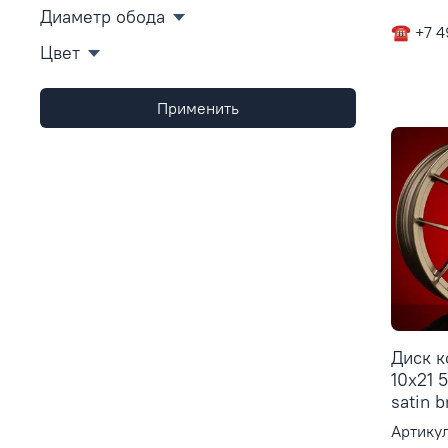
Диаметр обода
☎ +7 4
Цвет
Применить
Диск к
10x21 
satin 
Артикул