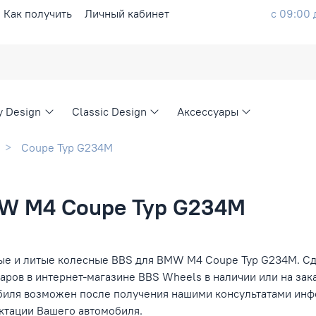
Как получить
Личный кабинет
с 09:00 
ty Design
Classic Design
Аксессуары
Coupe Typ G234M
MW M4 Coupe Typ G234M
ые и литые колесные BBS для BMW M4 Coupe Typ G234M. Сде
аров в интернет-магазине BBS Wheels в наличии или на зак
биля возможен после получения нашими консультатами инфо
ктации Вашего автомобиля.