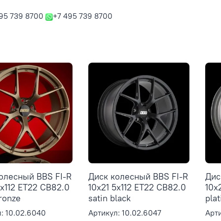
95 739 8700
+7 495 739 8700
олесный BBS FI-R
Диск колесный BBS FI-R
Дис
5x112 ET22 CB82.0
10x21 5x112 ET22 CB82.0
10x
bronze
satin black
plat
: 10.02.6040
Артикул: 10.02.6047
Арти