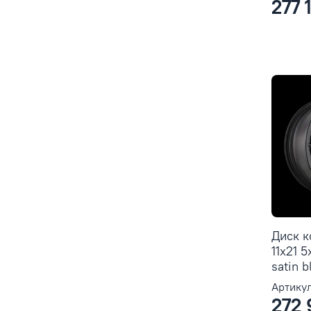
277 
Диск к
11x21 
satin b
Артикул
272 