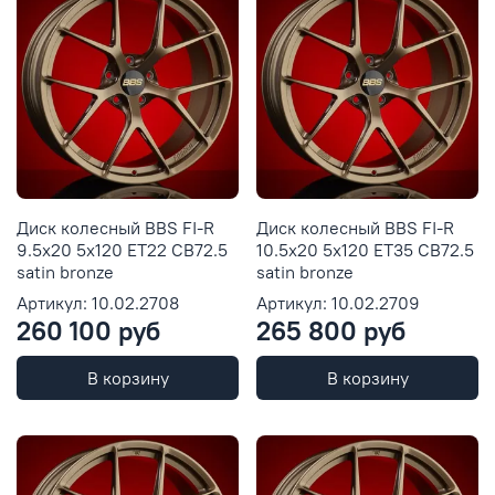
Диск колесный BBS FI-R
Диск колесный BBS FI-R
9.5x20 5x120 ET22 CB72.5
10.5x20 5x120 ET35 CB72.5
satin bronze
satin bronze
Артикул: 10.02.2708
Артикул: 10.02.2709
260 100 руб
265 800 руб
В корзину
В корзину