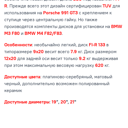
R
. Прежде всего этот дизайн сертифицирован
TUV
для
использования на
Porsche 991 GT3
с креплением к
ступице через центральную гайку. Но также
производятся комплекты дисков для установки на
BMW
M3 F80
и
BMW M4 F82/F83
.
Особенности
: необычайно легкий, диск
FI-R 133
в
типоразмере
9x20
весит всего
7.9
кг. Диск размером
12x20
для задней оси весит только
9.2
кг выдерживая
при этом максимальную весовую нагрузку
620
кг.
Доступные цвета
: платиново-серебряный, матовый
черный, дополнительно возможен полированный
керамик
Доступные диаметры
:
19
”,
20
",
21
"