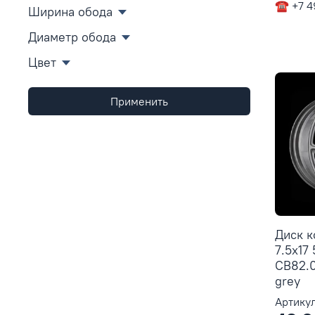
☎ +7 4
Ширина обода
Диаметр обода
Цвет
Применить
Диск 
7.5x17 
CB82.0
grey
Артикул