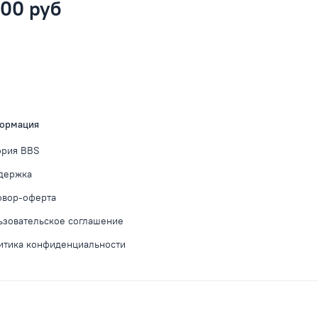
800 руб
ормация
ория BBS
держка
овор-оферта
ьзовательское соглашение
итика конфиденциальности