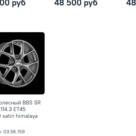
00 руб
48 500 руб
48
колесный BBS SR
x114.3 ET45
 satin himalaya
: 03.56.159