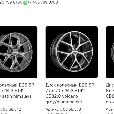
95 739 8700
+7 495 739 8700
колесный BBS SR
Диск колесный BBS SR
Дис
5x114.3 ET42
7.5x17 5x114.3 ET42
8x1
 satin himalaya
CB82.0 volcano
CB8
grey/diamond cut
gre
: 03.58.542
Артикул: 03.58.573
Арти