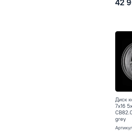
42 9
Диск 
7x16 5
CB82.0
grey
Артикул