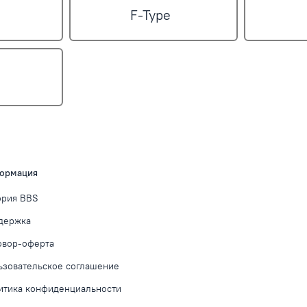
F-Type
ормация
ория BBS
держка
овор-оферта
ьзовательское соглашение
итика конфиденциальности