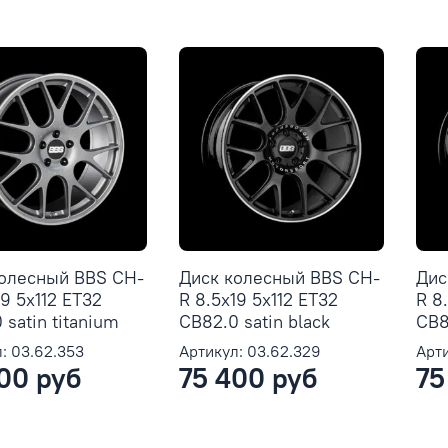
колесный BBS CH-
Диск колесный BBS CH-
Дис
19 5x112 ET32
R 8.5x19 5x112 ET32
R 8
 satin titanium
CB82.0 satin black
CB8
: 03.62.353
Артикул: 03.62.329
Арти
00 руб
75 400 руб
75