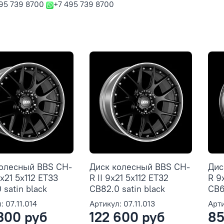
95 739 8700
+7 495 739 8700
колесный BBS CH-
Диск колесный BBS CH-
Дис
5x21 5x112 ET33
R II 9x21 5x112 ET32
R 9
 satin black
CB82.0 satin black
CB66
: 07.11.014
Артикул: 07.11.013
Арти
300 руб
122 600 руб
85