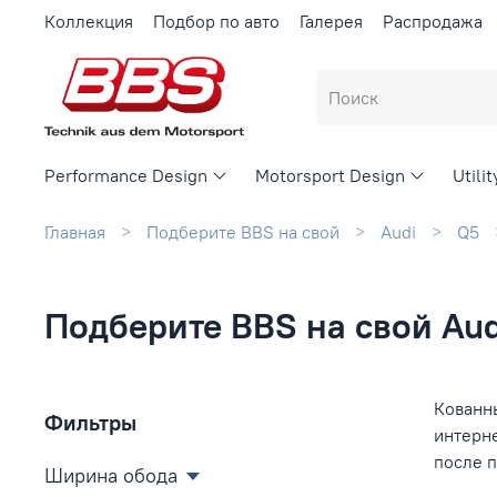
Коллекция
Подбор по авто
Галерея
Распродажа
Performance Design
Motorsport Design
Utili
Главная
Подберите BBS на свой
Audi
Q5
Подберите BBS на свой Aud
Кованны
Фильтры
интерн
после 
Ширина обода