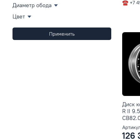
☎ +7 4
Диаметр обода
Цвет
Применить
Диск 
R II 9.
CB82.0
Артикул
126 