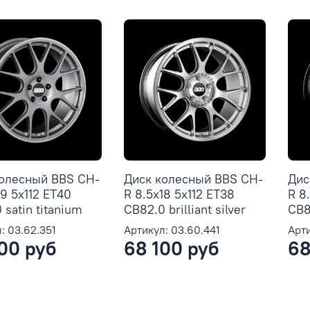
колесный BBS CH-
Диск колесный BBS CH-
Дис
19 5x112 ET40
R 8.5x18 5x112 ET38
R 8
 satin titanium
CB82.0 brilliant silver
CB8
: 03.62.351
Артикул: 03.60.441
Арти
00 руб
68 100 руб
68