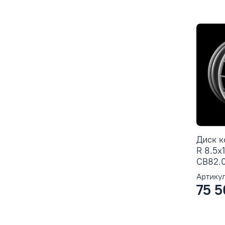
Диск 
R 8.5x
CB82.0
Артикул
75 5