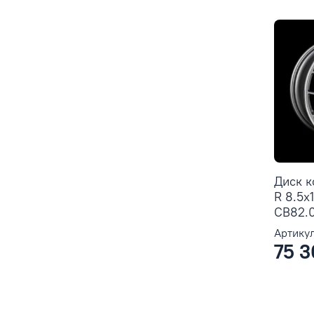
Диск 
R 8.5x
CB82.0
Артикул
75 3