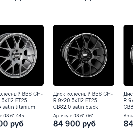
колесный BBS CH-
Диск колесный BBS CH-
Дис
 5x112 ET25
R 9x20 5x112 ET25
R 9
 satin titanium
CB82.0 satin black
CB82
: 03.61.445
Артикул: 03.61.061
Арти
00 руб
84 900 руб
84