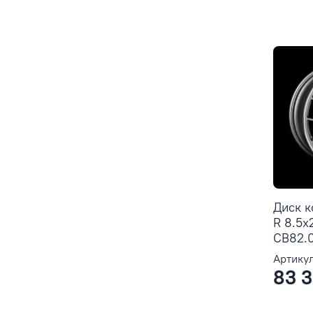
Диск 
R 8.5x
CB82.0
Артикул
83 3