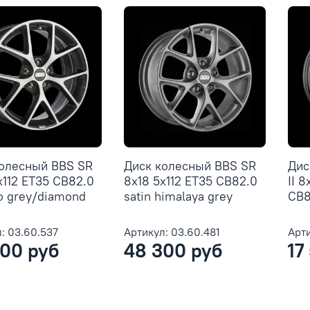
колесный BBS SR
Диск колесный BBS SR
Дис
x112 ET35 CB82.0
8x18 5x112 ET35 CB82.0
II 8
o grey/diamond
satin himalaya grey
CB8
: 03.60.537
Артикул: 03.60.481
Арти
00 руб
48 300 руб
17