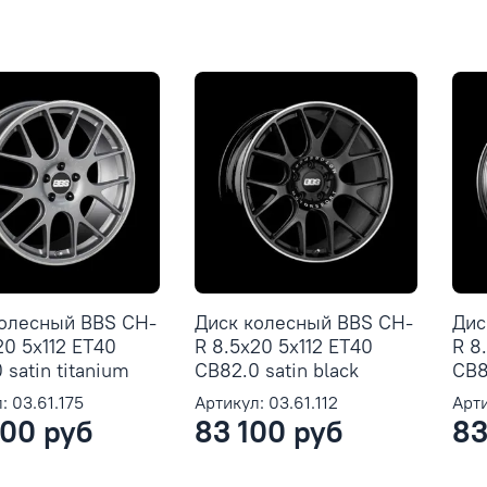
колесный BBS CH-
Диск колесный BBS CH-
Дис
20 5x112 ET40
R 8.5x20 5x112 ET40
R 8
 satin titanium
CB82.0 satin black
CB82
: 03.61.175
Артикул: 03.61.112
Арти
00 руб
83 100 руб
83