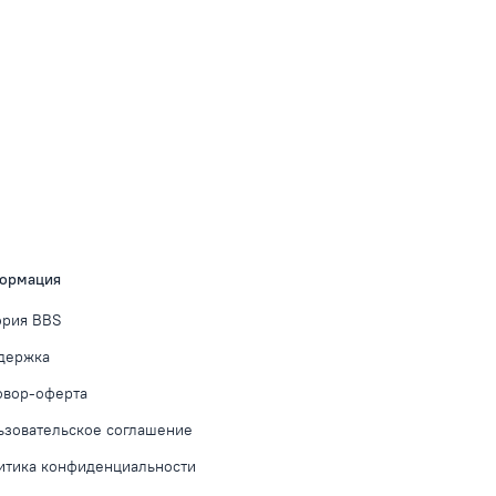
ормация
ория BBS
держка
овор-оферта
ьзовательское соглашение
итика конфиденциальности