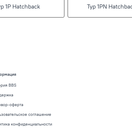
yp 1P Hatchback
Typ 1PN Hatchba
ормация
ория BBS
держка
овор-оферта
ьзовательское соглашение
итика конфиденциальности