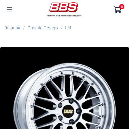
0
Главная
Classic Design
LM