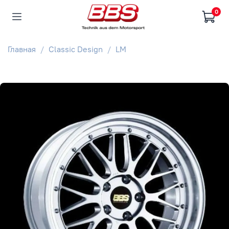
0
Главная
Classic Design
LM