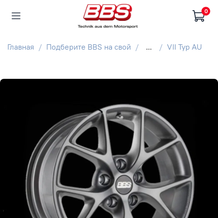
0
Главная
Подберите BBS на свой
...
VII Typ AU