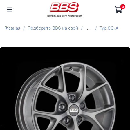
0
Главная
Подберите BBS на свой
...
Typ 0G-A