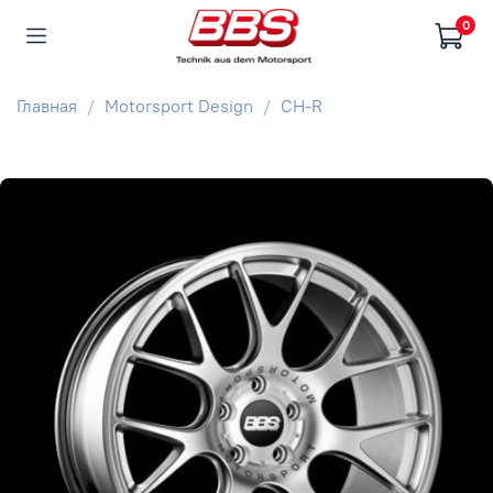
0
Главная
Motorsport Design
CH-R