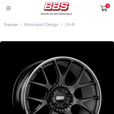
0
Главная
Motorsport Design
CH-R