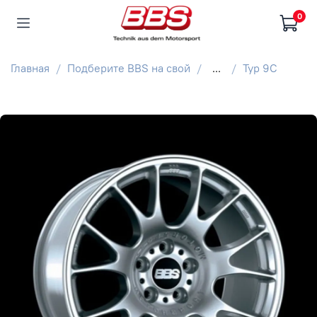
0
Главная
Подберите BBS на свой
...
Typ 9C