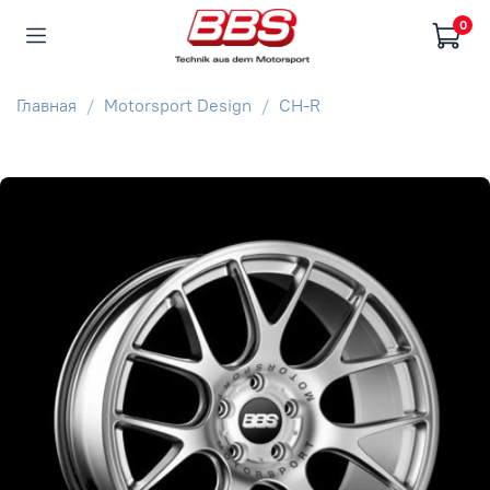
0
Главная
Motorsport Design
CH-R