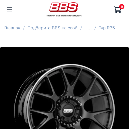
0
Главная
Подберите BBS на свой
...
Typ R35