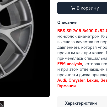
В корзину
Описание
BBS SR 7x16 5x100.0x82.0
моноблок диаметром 16 
высшего качества по пе
давлением, которая упро
прочным как при ковке.
применялась специальна
FEM analysis
, которая п
и при этом отвечающим
прочности диска при уд
Audi, Chrysler, Lexus, Se
Германии
.
Характеристики