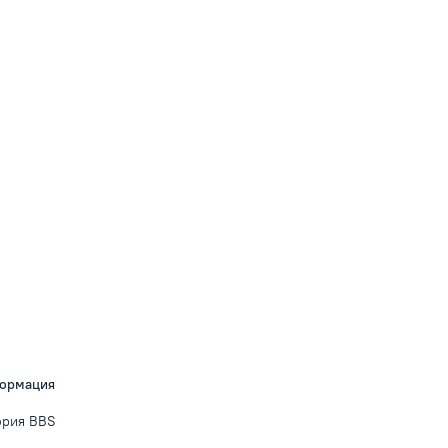
ормация
ория BBS