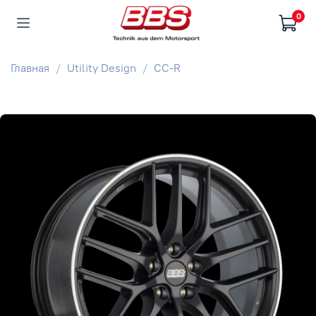
0
Главная
Utility Design
CC-R