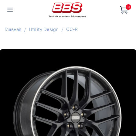
0
Главная
Utility Design
CC-R