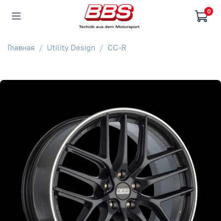
0
Главная
Utility Design
CC-R