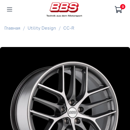
0
Главная
Utility Design
CC-R