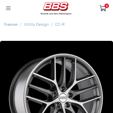
0
Главная
Utility Design
CC-R