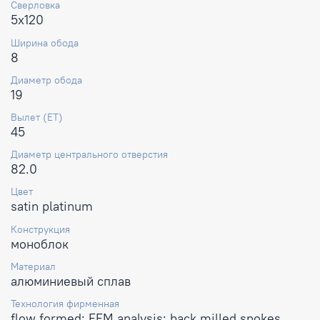
Сверловка
5x120
Ширина обода
8
Диаметр обода
19
Вылет (ET)
45
Диаметр центрального отверстия
82.0
Цвет
satin platinum
Конструкция
моноблок
Материал
алюминиевый сплав
Технология фирменная
flow formed; FEM analysis; back milled spokes