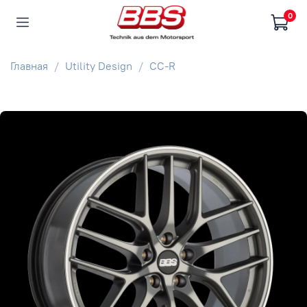
0
Главная
Utility Design
CC-R