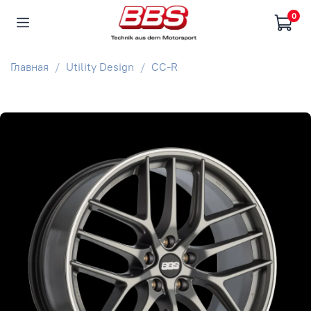
0
Главная
Utility Design
CC-R