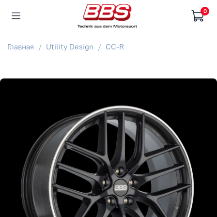
0
Главная
Utility Design
CC-R