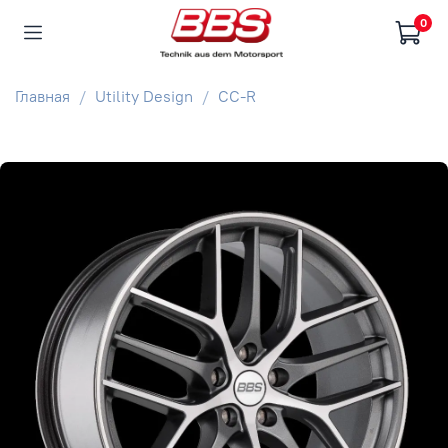
0
Главная
Utility Design
CC-R