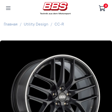
0
Главная
Utility Design
CC-R