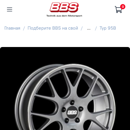
0
Главная
Подберите BBS на свой
...
Typ 95B