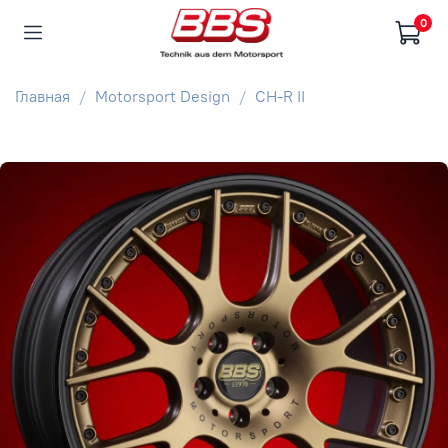
0
Главная
Motorsport Design
CH-R II