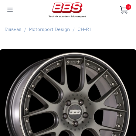
0
Главная
Motorsport Design
CH-R II