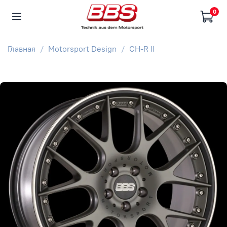
0
Главная
Motorsport Design
CH-R II