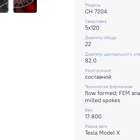
Модель
CH 7204
Сверловка
5x120
Диаметр обода
22
Диаметр центрального отв
82.0
Конструкция
составной
Технология фирменная
flow formed; FEM ana
milled spokes
Вес
17.800
Марка авто
Tesla Model X