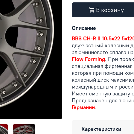
В корзину
Описание
BBS CH-R II 10.5x22 5x12
двухчастный колесный д
алюминиевого сплава на
Flow Forming
. При прое
специальная фирменная 
которая при помощи ком
колесный диск максимал
международным и россий
Имеет сменную защиту о
Предназначен для тюни
Германии
.
Характеристики