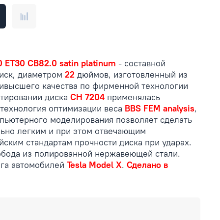
0 ET30 CB82.0 satin platinum
- составной
иск, диаметром
22
дюймов, изготовленный из
ивысшего качества по фирменной технологии
ктировании диска
CH 7204
применялась
технология оптимизации веса
BBS FEM analysis
,
пьютерного моделирования позволяет сделать
ьно легким и при этом отвечающим
ским стандартам прочности диска при ударах.
бода из полированной нержавеющей стали.
нга автомобилей
Tesla Model X
.
Сделано в