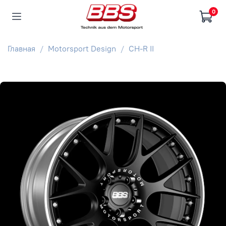
0
Главная
Motorsport Design
CH-R II