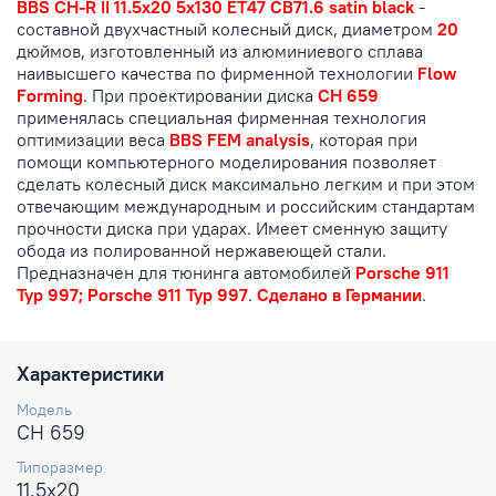
BBS CH-R II 11.5x20 5x130 ET47 CB71.6 satin black
-
составной двухчастный колесный диск, диаметром
20
дюймов, изготовленный из алюминиевого сплава
наивысшего качества по фирменной технологии
Flow
Forming
. При проектировании диска
СН 659
применялась специальная фирменная технология
оптимизации веса
BBS FEM analysis
, которая при
помощи компьютерного моделирования позволяет
сделать колесный диск максимально легким и при этом
отвечающим международным и российским стандартам
прочности диска при ударах. Имеет сменную защиту
обода из полированной нержавеющей стали.
Предназначен для тюнинга автомобилей
Porsche 911
Typ 997; Porsche 911 Typ 997
.
Сделано в Германии
.
Характеристики
Модель
CH 659
Типоразмер
11.5x20