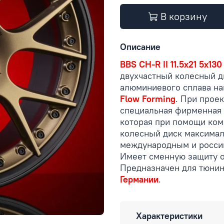
В корзину
Описание
BBS CH-R II 11.5x21 5x130
двухчастный колесный д
алюминиевого сплава на
Flow Forming
. При прое
специальная фирменная 
которая при помощи ком
колесный диск максимал
международным и россий
Имеет сменную защиту о
Предназначен для тюни
Германии
.
Характеристики