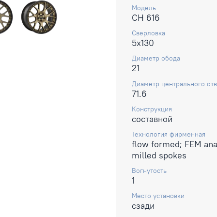
Модель
CH 616
Сверловка
5x130
Диаметр обода
21
Диаметр центрального отв
71.6
Конструкция
составной
Технология фирменная
flow formed; FEM ana
milled spokes
Вогнутость
1
Место установки
сзади