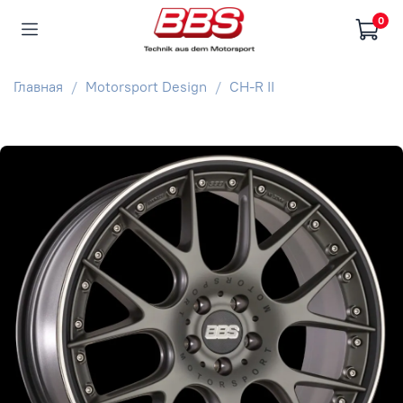
0
Главная
Motorsport Design
CH-R II