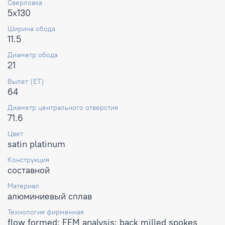
Сверловка
5x130
Ширина обода
11.5
Диаметр обода
21
Вылет (ET)
64
Диаметр центрального отверстия
71.6
Цвет
satin platinum
Конструкция
составной
Материал
алюминиевый сплав
Технология фирменная
flow formed; FEM analysis; back milled spokes