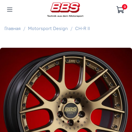
0
Главная
Motorsport Design
CH-R II