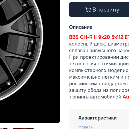
В корзину
Описание
BBS CH-R II 9x20 5x112 E
колесный диск, диамет
сплава наивысшего каче
При проектировании ди
технология оптимизации
компьютерного моделиро
максимально легким и 
российским стандартам 
защиту обода из полиро
тюнинга автомобилей
Au
Характеристики
Модель