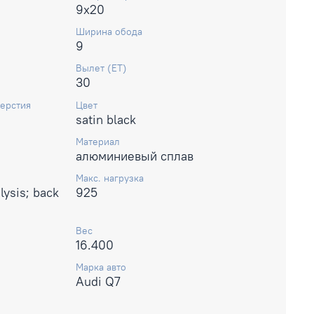
9x20
Ширина обода
9
Вылет (ET)
30
ерстия
Цвет
satin black
Материал
алюминиевый сплав
Макс. нагрузка
lysis; back
925
Вес
16.400
Марка авто
Audi Q7