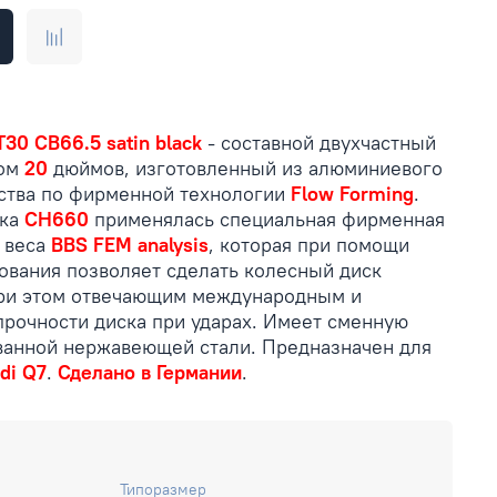
T30 CB66.5 satin black
- составной двухчастный
ром
20
дюймов, изготовленный из алюминиевого
ства по фирменной технологии
Flow Forming
.
ска
CH660
применялась специальная фирменная
 веса
BBS FEM analysis
, которая при помощи
вания позволяет сделать колесный диск
при этом отвечающим международным и
прочности диска при ударах. Имеет сменную
ванной нержавеющей стали. Предназначен для
di Q7
.
Сделано в Германии
.
Типоразмер