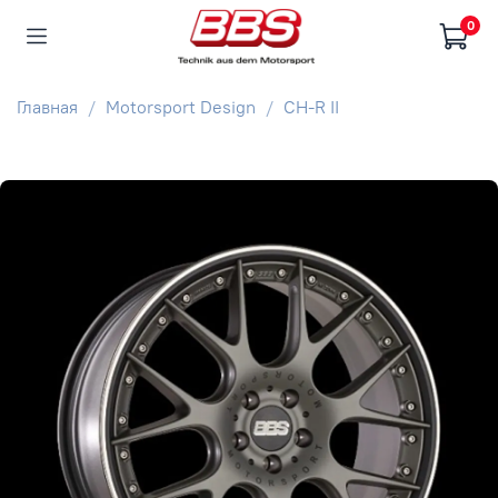
0
Главная
Motorsport Design
CH-R II