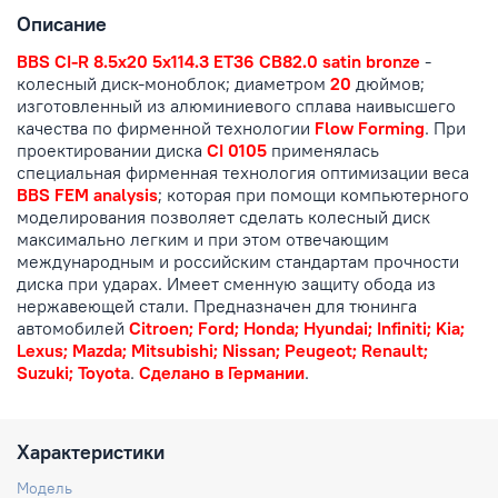
Описание
BBS CI-R 8.5x20 5x114.3 ET36 CB82.0 satin bronze
-
колесный диск-моноблок; диаметром
20
дюймов;
изготовленный из алюминиевого сплава наивысшего
качества по фирменной технологии
Flow Forming
. При
проектировании диска
CI 0105
применялась
специальная фирменная технология оптимизации веса
BBS FEM analysis
; которая при помощи компьютерного
моделирования позволяет сделать колесный диск
максимально легким и при этом отвечающим
международным и российским стандартам прочности
диска при ударах. Имеет сменную защиту обода из
нержавеющей стали. Предназначен для тюнинга
автомобилей
Citroen; Ford; Honda; Hyundai; Infiniti; Kia;
Lexus; Mazda; Mitsubishi; Nissan; Peugeot; Renault;
Suzuki; Toyota
.
Сделано в Германии
.
Характеристики
Модель