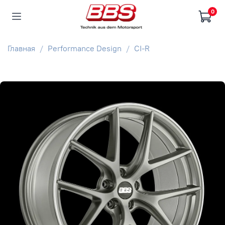
0
Главная
Performance Design
CI-R