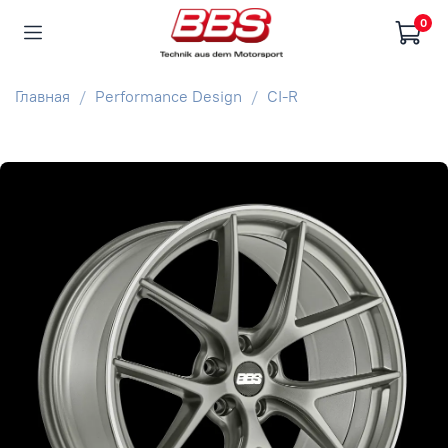
0
Главная
Performance Design
CI-R