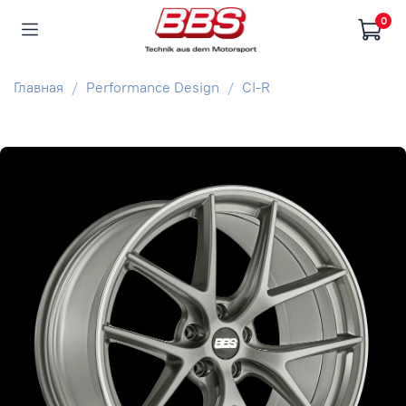
0
Главная
Performance Design
CI-R