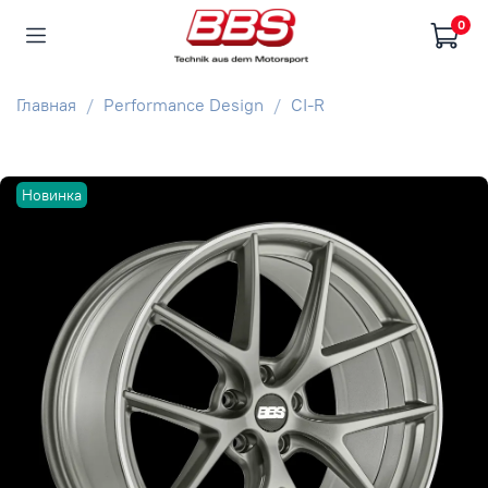
0
Главная
Performance Design
CI-R
Новинка