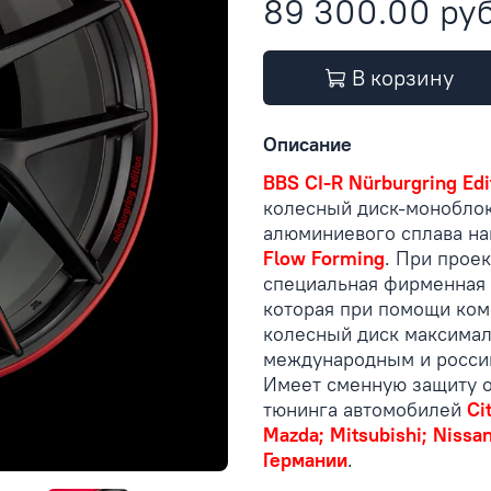
89 300.00 ру
В корзину
Описание
BBS CI-R Nürburgring Edit
колесный диск-монобло
алюминиевого сплава на
Flow Forming
. При прое
специальная фирменная 
которая при помощи ком
колесный диск максимал
международным и россий
Имеет сменную защиту о
тюнинга автомобилей
Ci
Mazda; Mitsubishi; Nissan
Германии
.