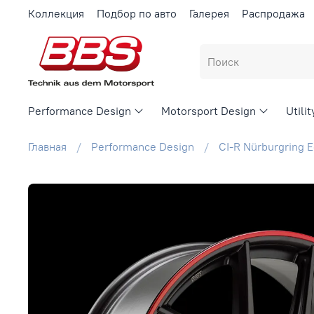
Коллекция
Подбор по авто
Галерея
Распродажа
Performance Design
Motorsport Design
Utili
Главная
Performance Design
CI-R Nürburgring E