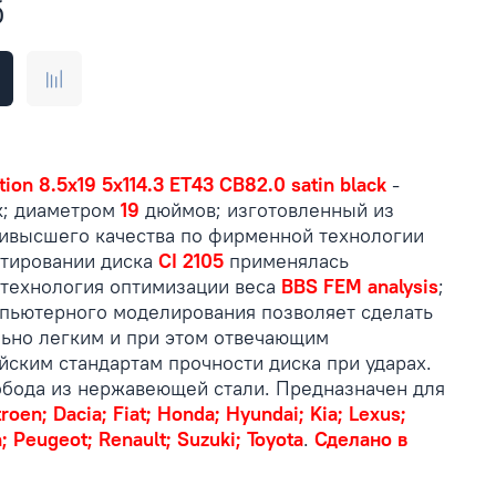
б
ion 8.5x19 5x114.3 ET43 CB82.0 satin black
-
к; диаметром
19
дюймов; изготовленный из
ивысшего качества по фирменной технологии
ктировании диска
CI 2105
применялась
технология оптимизации веса
BBS FEM analysis
;
пьютерного моделирования позволяет сделать
ьно легким и при этом отвечающим
ским стандартам прочности диска при ударах.
бода из нержавеющей стали. Предназначен для
troen; Dacia; Fiat; Honda; Hyundai; Kia; Lexus;
; Peugeot; Renault; Suzuki; Toyota
.
Сделано в