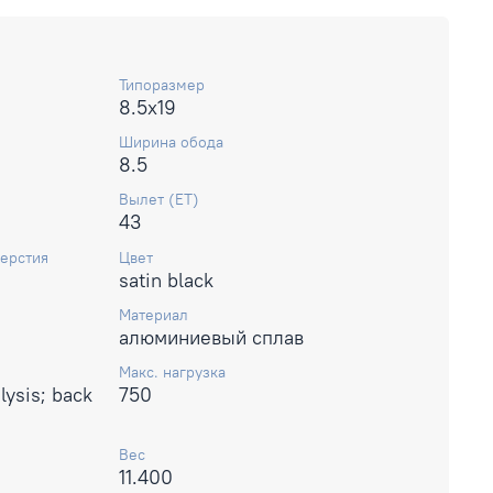
Типоразмер
8.5x19
Ширина обода
8.5
Вылет (ET)
43
ерстия
Цвет
satin black
Материал
алюминиевый сплав
Макс. нагрузка
lysis; back
750
Вес
11.400