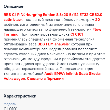
Описание
BBS CI-R Nürburgring Edition 8.5x20 5x112 ET32 CB82.0
satin black
- колесный диск-моноблок; диаметром
20
дюймов; изготовленный из алюминиевого сплава
наивысшего качества по фирменной технологии
Flow
Forming
. При проектировании диска
CI 0101
применялась специальная фирменная технология
оптимизации веса
BBS FEM analysis
; которая при
помощи компьютерного моделирования позволяет
сделать колесный диск максимально легким и при этом
отвечающим международным и российским стандартам
прочности диска при ударах. Имеет сменную защиту
обода из нержавеющей стали. Предназначен для
тюнинга автомобилей
Audi; BMW; Infiniti; Seat; Skoda;
Volkswagen
.
Сделано в Германии
.
Характеристики
Модель
CI 0101