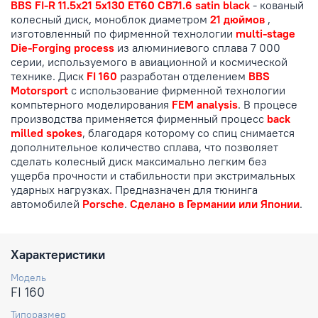
BBS FI-R 11.5x21 5x130 ET60 CB71.6 satin black
- кованый
колесный диск, моноблок диаметром
21 дюймов
,
изготовленный по фирменной технологии
multi-stage
Die-Forging process
из алюминиевого сплава 7 000
серии, используемого в авиационной и космической
технике. Диск
FI 160
разработан отделением
BBS
Motorsport
с использование фирменной технологии
компьтерного моделирования
FEM analysis
. В процесе
производства применяется фирменный процесс
back
milled spokes
, благодаря которому со спиц снимается
дополнительное количество сплава, что позволяет
сделать колесный диск максимально легким без
ущерба прочности и стабильности при экстримальных
ударных нагрузках. Предназначен для тюнинга
автомобилей
Porsche
.
Сделано в Германии или Японии
.
Характеристики
Модель
FI 160
Типоразмер