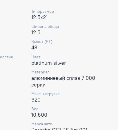
Типоразмер
12.5x21
Ширина обода
12.5
Вылет (ET)
48
ерстия
Цвет
platinum silver
Материал
алюминиевый сплав 7 000
серии
Макс. нагрузка
620
Вес
10.600
Марка авто
Porsche GT3 RS Typ 991