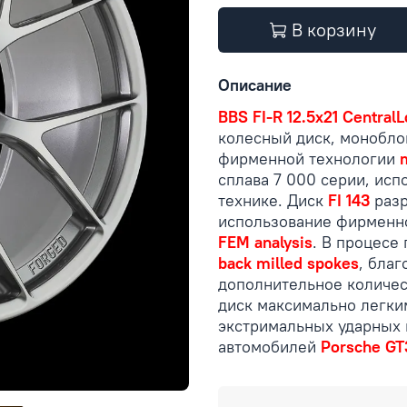
В корзину
Описание
BBS FI-R 12.5x21 Central
колесный диск, монобл
фирменной технологии
сплава 7 000 серии, исп
технике. Диск
FI 143
разр
использование фирменн
FEM analysis
. В процесе
back milled spokes
, бла
дополнительное количес
диск максимально легки
экстримальных ударных 
автомобилей
Porsche GT