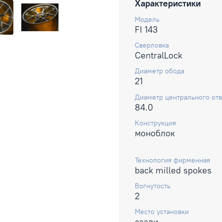
Характеристики
Модель
FI 143
Сверловка
CentralLock
Диаметр обода
21
Диаметр центрального отв
84.0
Конструкция
моноблок
Технология фирменная
back milled spokes
Вогнутость
2
Место установки
сзади