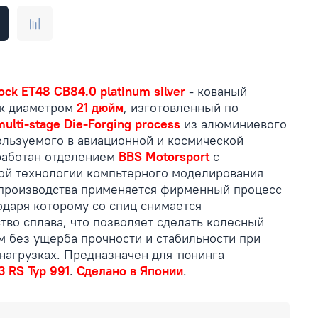
Lock ET48 CB84.0 platinum silver
- кованый
ок диаметром
21 дюйм
, изготовленный по
multi-stage Die-Forging process
из алюминиевого
ользуемого в авиационной и космической
аботан отделением
BBS Motorsport
с
ой технологии компьтерного моделирования
 производства применяется фирменный процесс
годаря которому со спиц снимается
тво сплава, что позволяет сделать колесный
м без ущерба прочности и стабильности при
нагрузках. Предназначен для тюнинга
3 RS Typ 991
.
Сделано в Японии
.